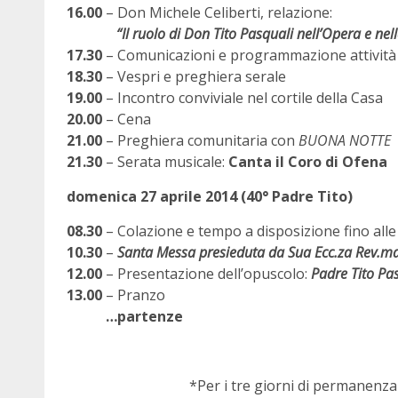
16.00
– Don Michele Celiberti, relazione:
“Il ruolo di Don Tito Pasquali nell’Opera e nella
17.30
– Comunicazioni e programmazione attività e
18.30
– Vespri e preghiera serale
19.00
– Incontro conviviale nel cortile della Casa
20.00
– Cena
21.00
– Preghiera comunitaria con
BUONA NOTTE
21.30
– Serata musicale:
Canta il Coro di Ofena
domenica 27 aprile 2014 (40° Padre Tito)
08.30
– Colazione e tempo a disposizione fino alle
10.30
–
Santa Messa presieduta da Sua Ecc.za Rev.m
12.00
– Presentazione dell’opuscolo:
Padre Tito Pas
13.00
– Pranzo
…partenze
*Per i tre giorni di permanenza