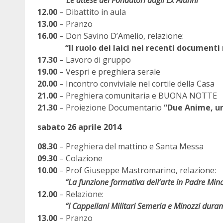
“Le attese dei Fondatori dagli Ex Alunni”
12.00
– Dibattito in aula
13.00
– Pranzo
16.00
– Don Savino D’Amelio, relazione:
“Il ruolo dei laici nei recenti documenti 
17.30
– Lavoro di gruppo
19.00
– Vespri e preghiera serale
20.00
– Incontro conviviale nel cortile della Casa
21.00
– Preghiera comunitaria e BUONA NOTTE
21.30
– Proiezione Documentario
“Due Anime, un
sabato 26 aprile 2014
08.30
– Preghiera del mattino e Santa Messa
09.30
– Colazione
10.00
– Prof Giuseppe Mastromarino, relazione:
“La funzione formativa dell’arte in Padre Minozzi”,
12.00
– Relazione:
“I Cappellani Militari Semeria e Minozzi durante 
13.00
– Pranzo