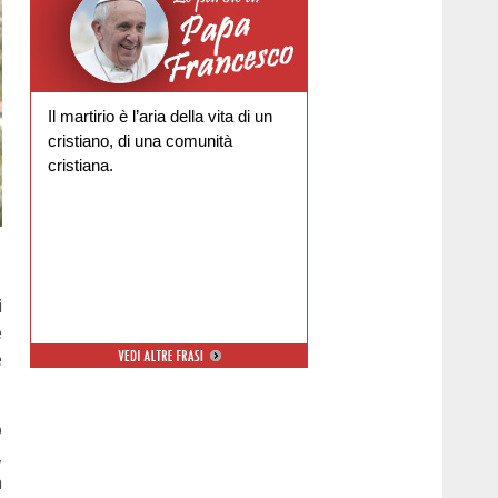
Il martirio è l’aria della vita di un
cristiano, di una comunità
cristiana.
i
e
e
o
,
a