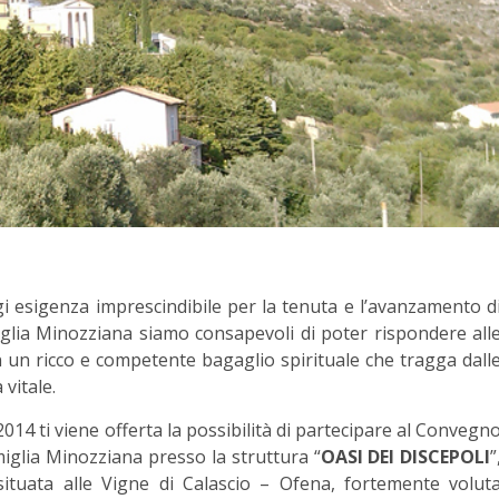
i esigenza imprescindibile per la tenuta e l’avanzamento d
iglia Minozziana siamo consapevoli di poter rispondere all
n un ricco e competente bagaglio spirituale che tragga dall
 vitale.
 2014 ti viene offerta la possibilità di partecipare al Convegn
iglia Minozziana presso la struttura “
OASI DEI DISCEPOLI
”
tuata alle Vigne di Calascio – Ofena, fortemente volut