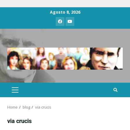
Agosto 8, 2026
Home
blog
via crucis
via crucis