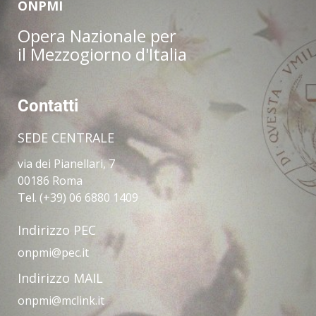
ONPMI
Opera Nazionale per
il Mezzogiorno d'Italia
Contatti
SEDE CENTRALE
via dei Pianellari, 7
00186 Roma
Tel. (+39) 06 6880 1409
Indirizzo PEC
onpmi@pec.it
Indirizzo MAIL
onpmi@mclink.it