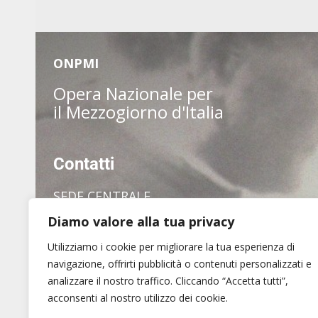
ONPMI
Opera Nazionale per
il Mezzogiorno d'Italia
Contatti
SEDE CENTRALE
Diamo valore alla tua privacy
via dei Pianellari, 7
00186 Roma
Utilizziamo i cookie per migliorare la tua esperienza di
Tel. (+39) 06 6880 1409
navigazione, offrirti pubblicità o contenuti personalizzati e
analizzare il nostro traffico. Cliccando “Accetta tutti”,
acconsenti al nostro utilizzo dei cookie.