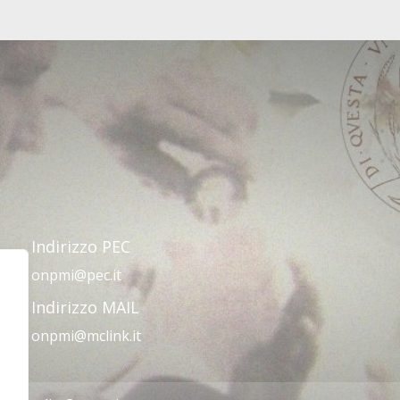
Indirizzo PEC
onpmi@pec.it
Indirizzo MAIL
onpmi@mclink.it