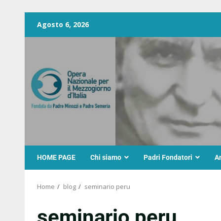
Agosto 6, 2026
HOME PAGE
Chi siamo
Padri Fondatori
A
Home
blog
seminario peru
seminario peru