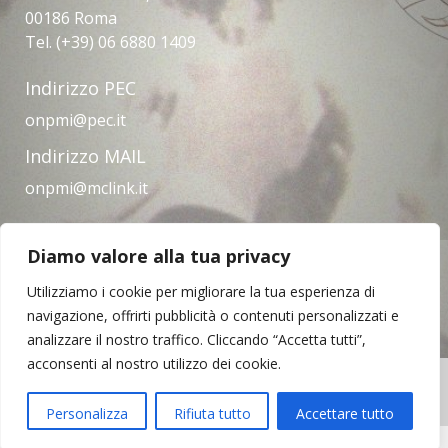
00186 Roma
Tel. (+39) 06 6880 1409
Indirizzo PEC
onpmi@pec.it
Indirizzo MAIL
onpmi@mclink.it
Diamo valore alla tua privacy
Amministrazione trasparente
Privacy Policy
Note legali
Contatti
Utilizziamo i cookie per migliorare la tua esperienza di
navigazione, offrirti pubblicità o contenuti personalizzati e
analizzare il nostro traffico. Cliccando “Accetta tutti”,
acconsenti al nostro utilizzo dei cookie.
Copyright © 2023 | Opera Nazionale per il
Mezzogiorno d'Italia
Personalizza
Rifiuta tutto
Accettare tutto