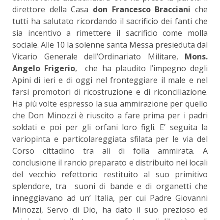
direttore della Casa
don Francesco Bracciani
che
tutti ha salutato ricordando il sacrificio dei fanti che
sia incentivo a rimettere il sacrificio come molla
sociale. Alle 10 la solenne santa Messa presieduta dal
Vicario Generale dell’Ordinariato Militare,
Mons.
Angelo Frigerio
, che ha plaudito l’impegno degli
Apini di ieri e di oggi nel fronteggiare il male e nel
farsi promotori di ricostruzione e di riconciliazione.
Ha più volte espresso la sua ammirazione per quello
che Don Minozzi è riuscito a fare prima per i padri
soldati e poi per gli orfani loro figli. E’ seguita la
variopinta e particolareggiata sfilata per le via del
Corso cittadino tra ali di folla ammirata. A
conclusione il rancio preparato e distribuito nei locali
del vecchio refettorio restituito al suo primitivo
splendore, tra suoni di bande e di organetti che
inneggiavano ad un’ Italia, per cui Padre Giovanni
Minozzi, Servo di Dio, ha dato il suo prezioso ed