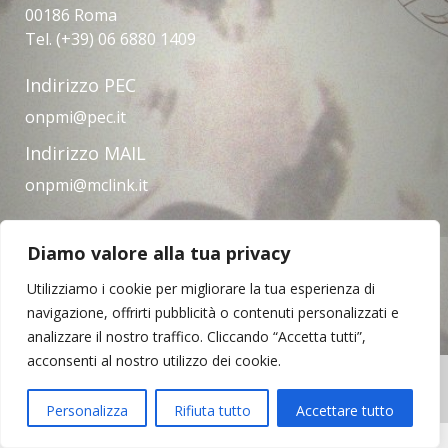
00186 Roma
Tel. (+39) 06 6880 1409
Indirizzo PEC
onpmi@pec.it
Indirizzo MAIL
onpmi@mclink.it
Diamo valore alla tua privacy
Amministrazione trasparente
Privacy Policy
Note legali
Contatti
Utilizziamo i cookie per migliorare la tua esperienza di
navigazione, offrirti pubblicità o contenuti personalizzati e
analizzare il nostro traffico. Cliccando “Accetta tutti”,
acconsenti al nostro utilizzo dei cookie.
Copyright © 2023 | Opera Nazionale per il
Mezzogiorno d'Italia
Personalizza
Rifiuta tutto
Accettare tutto