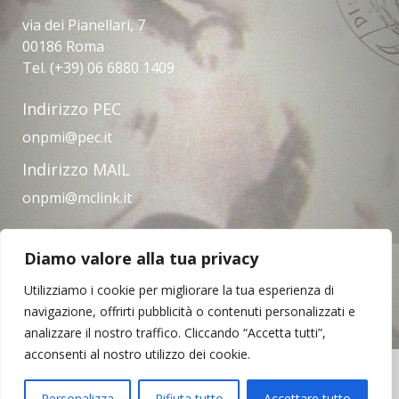
via dei Pianellari, 7
00186 Roma
Tel. (+39) 06 6880 1409
Indirizzo PEC
onpmi@pec.it
Indirizzo MAIL
onpmi@mclink.it
Diamo valore alla tua privacy
Amministrazione trasparente
Privacy Policy
Note legali
Contatti
Utilizziamo i cookie per migliorare la tua esperienza di
navigazione, offrirti pubblicità o contenuti personalizzati e
analizzare il nostro traffico. Cliccando “Accetta tutti”,
acconsenti al nostro utilizzo dei cookie.
Copyright © 2023 | Opera Nazionale per il
Mezzogiorno d'Italia
Personalizza
Rifiuta tutto
Accettare tutto