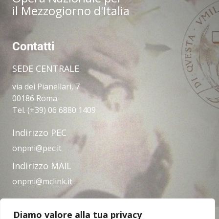
il Mezzogiorno d'Italia
Contatti
SEDE CENTRALE
via dei Pianellari, 7
00186 Roma
Tel. (+39) 06 6880 1409
Indirizzo PEC
onpmi@pec.it
Indirizzo MAIL
onpmi@mclink.it
Diamo valore alla tua privacy
Amministrazione trasparente
Privacy Policy