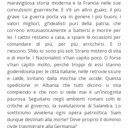
maravigliosa storia moderna e la Francia nelle sue
convulsioni guerresche. E v’è un altro guaio, il più
grave. La guerra porta via in genere i più buoni, i
valori migliori, gl’idealisti puri della patria, che
corrono entusiasticamente a battersi e morire per
lei. I cattivi restano a casa, a spiare le occasioni per
comandare di più, per più arricchirsi. E ci
riescono. Sfido io: sono più soli. Strano mistero di vita
e di morte. I Nazionalisti v’han capito poco. O forse
v’han capito molto, perché troppi di essi stanno
godendosela per le città italiane, nelle retrovie sicure
e calde, lontano dalla mischia che uccide. Questa
spedizione in Albania che tutti dicono si stia
compiendo e che non si vede mai è un’incognita
paurosa. Seguitano negli ambienti romani colti le
critiche al governo, la svalutazione di Salandra. Lo
scetticismo avvelena ogni opera patriottica. Siam
dunque destinati alla morte? Deve proprio il dominio
civile trasmigrare alla Germania?