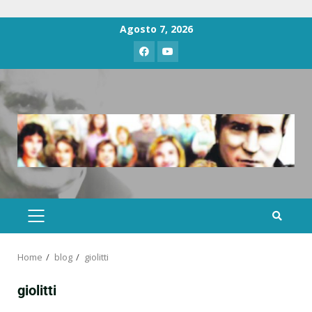
Agosto 7, 2026
Home
blog
giolitti
giolitti