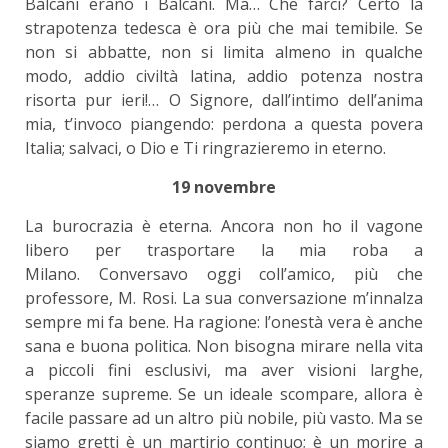
Balcani erano i Balcani. Ma… Che farci? Certo la
strapotenza tedesca è ora più che mai temibile. Se
non si abbatte, non si limita almeno in qualche
modo, addio civiltà latina, addio potenza nostra
risorta pur ieri!… O Signore, dall’intimo dell’anima
mia, t’invoco piangendo: perdona a questa povera
Italia; salvaci, o Dio e Ti ringrazieremo in eterno.
19 novembre
La burocrazia è eterna. Ancora non ho il vagone
libero per trasportare la mia roba a
Milano. Conversavo oggi coll’amico, più che
professore, M. Rosi. La sua conversazione m’innalza
sempre mi fa bene. Ha ragione: l’onestà vera è anche
sana e buona politica. Non bisogna mirare nella vita
a piccoli fini esclusivi, ma aver visioni larghe,
speranze supreme. Se un ideale scompare, allora è
facile passare ad un altro più nobile, più vasto. Ma se
siamo gretti è un martirio continuo; è un morire a