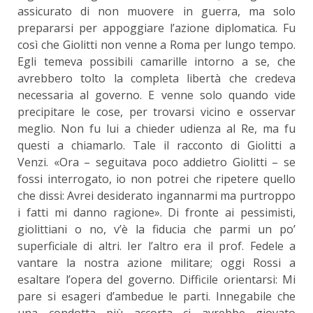
assicurato di non muovere in guerra, ma solo
prepararsi per appoggiare l’azione diplomatica. Fu
così che Giolitti non venne a Roma per lungo tempo.
Egli temeva possibili camarille intorno a se, che
avrebbero tolto la completa libertà che credeva
necessaria al governo. E venne solo quando vide
precipitare le cose, per trovarsi vicino e osservar
meglio. Non fu lui a chieder udienza al Re, ma fu
questi a chiamarlo. Tale il racconto di Giolitti a
Venzi. «Ora – seguitava poco addietro Giolitti – se
fossi interrogato, io non potrei che ripetere quello
che dissi: Avrei desiderato ingannarmi ma purtroppo
i fatti mi danno ragione». Di fronte ai pessimisti,
giolittiani o no, v’è la fiducia che parmi un po’
superficiale di altri. Ier l’altro era il prof. Fedele a
vantare la nostra azione militare; oggi Rossi a
esaltare l’opera del governo. Difficile orientarsi: Mi
pare si esageri d’ambedue le parti. Innegabile che
una condotta più accorta ci avrebbe giovato