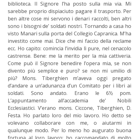
biblioteca. Il Signore l’ha posto sulla mia via. Mi
sarebbe proprio dispiaciuto pagare il trasporto. Per
ben altre cose mi servono i denari raccolti, ben altri
sono i bisogni de’ soldati nostri. Tornando a casa ho
visto Manari sulla porta del Collegio Capranica. M’ha
investito come mai. Dice che mi faccio della reclame
ecc. Ho capito: comincia l’invidia lì pure, nel cenacolo
castrense. Bene: me la merito per la mia cattiveria.
Come può il Signore benedire l’opera mia, se non
divento più semplice e puro? se non mi umilio di
più? Mons. Tiberghien m’aveva oggi pregato
d’andare a un’adunanza d’un Comitato per i libri ai
soldati. Sono andato. Erano le 6½ pom.
L’appuntamento all’accademia de’ Nobili
Ecclesiastici. V’erano mons. Ciccone, Tiberghien, D.
Festa. Ho parlato loro del mio lavoro. Ho detto se
volevano collaborare con me, o aiutarmi in
qualunque modo. Per lo meno ho augurato buona
fortuna al loro lavoro: ho raccomandato di molto