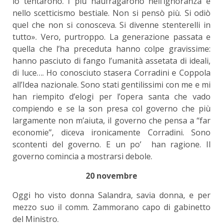
lo tentarono. I più naufragarono nell’ignoranza e
nello scetticismo bestiale. Non si pensò più. Si odiò
quel che non si conosceva. Si divenne stenterelli in
tutto». Vero, purtroppo. La generazione passata e
quella che l’ha preceduta hanno colpe gravissime:
hanno pasciuto di fango l’umanità assetata di ideali,
di luce…. Ho conosciuto stasera Corradini e Coppola
all’Idea nazionale. Sono stati gentilissimi con me e mi
han riempito d’elogi per l’opera santa che vado
compiendo e se la son presa col governo che più
largamente non m’aiuta, il governo che pensa a “far
economie”, diceva ironicamente Corradini. Sono
scontenti del governo. E un po’ han ragione. Il
governo comincia a mostrarsi debole.
20 novembre
Oggi ho visto donna Salandra, savia donna, e per
mezzo suo il comm. Zammorano capo di gabinetto
del Ministro.