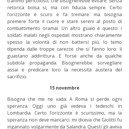
d’animo pericoloso, che bisognerebbe evitare. Senza
retorica bolsa si, ma con fiducia sempre. Certo
l’orizzonte è scuro e fa tremare: ma bisogna
premere forte il cuore e stare sereni al posto di
combattimento oramai. Un altro guaio è questo: i
soldati malati negli ospedali mostrano chiaramente
spesso la volontà di non battersi più. Io temo
dipenda dalle troppe carezze che si fanno loro: li
guastano addirittura. E forse anche da qualche
subdola propaganda. Bisognerebbe sorvegliare
assai e predicare loro la necessità austera del
sacrifizio.
15 novembre
Bisogna che me ne vada. A Roma si perde ogni
speranza. Oggi uno già vedeva i tedeschi in
Lombardia. Certo l’orizzonte è scurissimo, ma la
speranza non deve mancarci. mi diceva che Giolitti fu
ingannato volgarmente da Salandra. Questi gli aveva