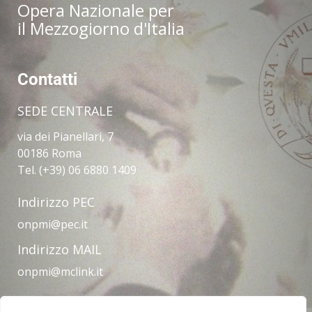
Opera Nazionale per
il Mezzogiorno d'Italia
Contatti
SEDE CENTRALE
via dei Pianellari, 7
00186 Roma
Tel. (+39) 06 6880 1409
Indirizzo PEC
onpmi@pec.it
Indirizzo MAIL
onpmi@mclink.it