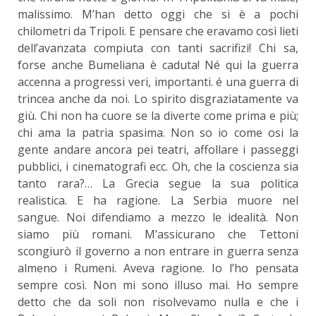
malissimo. M’han detto oggi che si è a pochi
chilometri da Tripoli. E pensare che eravamo così lieti
dell’avanzata compiuta con tanti sacrifizi! Chi sa,
forse anche Bumeliana è caduta! Né qui la guerra
accenna a progressi veri, importanti. é una guerra di
trincea anche da noi. Lo spirito disgraziatamente va
giù. Chi non ha cuore se la diverte come prima e più;
chi ama la patria spasima. Non so io come osi la
gente andare ancora pei teatri, affollare i passeggi
pubblici, i cinematografi ecc. Oh, che la coscienza sia
tanto rara?… La Grecia segue la sua politica
realistica. E ha ragione. La Serbia muore nel
sangue. Noi difendiamo a mezzo le idealità. Non
siamo più romani. M’assicurano che Tettoni
scongiurò il governo a non entrare in guerra senza
almeno i Rumeni. Aveva ragione. Io l’ho pensata
sempre così. Non mi sono illuso mai. Ho sempre
detto che da soli non risolvevamo nulla e che i