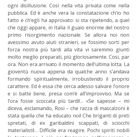
ogni disillusione. Così nella vita privata come nella
pubblica. Ed è anche vera la constatazione ch’io ho
fatto e ch’egli ha approvato: si sta ripetendo, a quel
che oggi appare, in Italia il guaio enorme del nostro
primo risorgimento nazionale. Se allora noi non
avessimo avuto aiuti stranieri, se fossimo sorti per
forza nostra più tardi alla vita vi saremmo giunti
molto meglio preparati, più gloriosamente. Cosi, par
ora. Non era arrivato il momento dell’ultima lotta. La
gioventù nuova appena da qualche anno s’andava
formando spiritualmente, irrobustendo il proprio
carattere. Ed è essa che cerca adesso salvare l’onore
e si batte bene, presa com’è all’improvviso. Ma se
l’ora fosse scoccata più tardi!… «Se sapesse – mi
diceva, esclamando, Rosi – che razza di mascalzoni è
stata quella che ha educato noi! Che briganti di preti
spretati, di ex garibaldini scappati, di sciocchi
materialisti!… Difficile era reagire. Pochi spiriti nobili