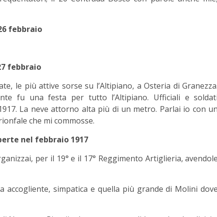
6 febbraio
27 febbraio
te, le più attive sorse su l’Altipiano, a Osteria di Granezza
e fu una festa per tutto l’Altipiano. Ufficiali e soldat
o 1917. La neve attorno alta più di un metro. Parlai io con u
 trionfale che mi commosse.
perte nel febbraio 1917
anizzai, per il 19° e il 17° Reggimento Artiglieria, avendol
ma accogliente, simpatica e quella più grande di Molini dov