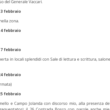
o del Generale Vaccari.
13 febbraio
nella zona.
14 febbraio
17 febbraio
ta in locali splendidi con Sale di lettura e scrittura, salon
24 febbraio
Armata)
25 febbraio
mello e Campo Jolanda con discorso mio, alla presenza de
requentatori; il 26 Contrada Bosco con parole anche mie