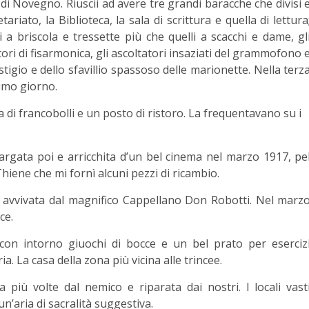
di Novegno. Riuscii ad avere tre grandi baracche che divisi 
ariato, la Biblioteca, la sala di scrittura e quella di lettura
i a briscola e tressette più che quelli a scacchi e dame, gl
ori di fisarmonica, gli ascoltatori insaziati del grammofono 
stigio e dello sfavillio spassoso delle marionette. Nella terz
rimo giorno.
 di francobolli e un posto di ristoro. La frequentavano su i
largata poi e arricchita d’un bel cinema nel marzo 1917, pe
 Thiene che mi fornì alcuni pezzi di ricambio.
zza avvivata dal magnifico Cappellano Don Robotti. Nel marz
ce.
 con intorno giuochi di bocce e un bel prato per eserciz
ia. La casa della zona più vicina alle trincee.
 più volte dal nemico e riparata dai nostri. I locali vast
’aria di sacralità suggestiva.