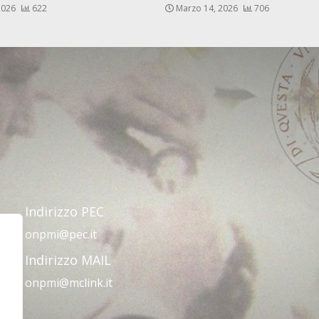
 2026
622
Marzo 14, 2026
706
Indirizzo PEC
onpmi@pec.it
Indirizzo MAIL
onpmi@mclink.it