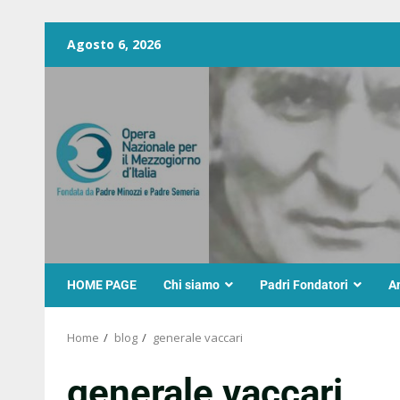
Agosto 6, 2026
HOME PAGE
Chi siamo
Padri Fondatori
A
Home
blog
generale vaccari
generale vaccari