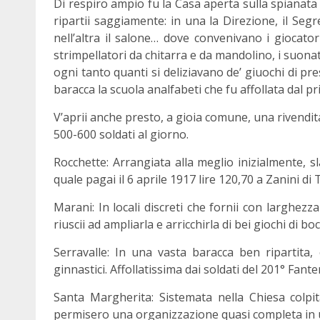
Di respiro ampio fu la Casa aperta sulla spianata 
ripartii saggiamente: in una la Direzione, il Segret
nell’altra il salone… dove convenivano i giocator
strimpellatori da chitarra e da mandolino, i suonat
ogni tanto quanti si deliziavano de’ giuochi di pre
baracca la scuola analfabeti che fu affollata dal p
V’aprii anche presto, a gioia comune, una rivendita
500-600 soldati al giorno.
Rocchette: Arrangiata alla meglio inizialmente, s
quale pagai il 6 aprile 1917 lire 120,70 a Zanini di
Marani: In locali discreti che fornii con larghe
riuscii ad ampliarla e arricchirla di bei giochi di boc
Serravalle: In una vasta baracca ben ripartita,
ginnastici. Affollatissima dai soldati del 201° Fanter
Santa Margherita: Sistemata nella Chiesa colpita
permisero una organizzazione quasi completa in un