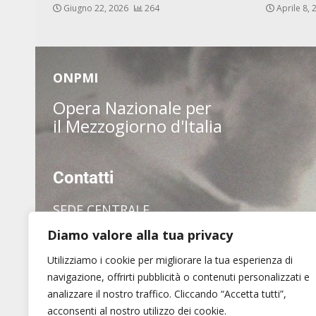
Giugno 22, 2026
264
Aprile 8,
ONPMI
Opera Nazionale per
il Mezzogiorno d'Italia
Contatti
SEDE CENTRALE
Diamo valore alla tua privacy
via dei Pianellari, 7
00186 Roma
Utilizziamo i cookie per migliorare la tua esperienza di
Tel. (+39) 06 6880 1409
navigazione, offrirti pubblicità o contenuti personalizzati e
analizzare il nostro traffico. Cliccando “Accetta tutti”,
acconsenti al nostro utilizzo dei cookie.