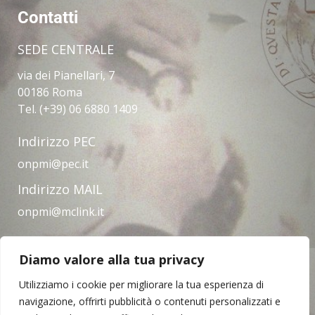
Contatti
SEDE CENTRALE
via dei Pianellari, 7
00186 Roma
Tel. (+39) 06 6880 1409
Indirizzo PEC
onpmi@pec.it
Indirizzo MAIL
onpmi@mclink.it
Diamo valore alla tua privacy
Amministrazione trasparente
Privacy Policy
Note legali
Contatti
Utilizziamo i cookie per migliorare la tua esperienza di
navigazione, offrirti pubblicità o contenuti personalizzati e