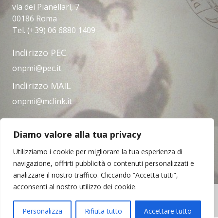
via dei Pianellari, 7
00186 Roma
Tel. (+39) 06 6880 1409
Indirizzo PEC
onpmi@pec.it
Indirizzo MAIL
onpmi@mclink.it
Diamo valore alla tua privacy
Amministrazione trasparente
Privacy Policy
Note legali
Contatti
Utilizziamo i cookie per migliorare la tua esperienza di
navigazione, offrirti pubblicità o contenuti personalizzati e
analizzare il nostro traffico. Cliccando “Accetta tutti”,
acconsenti al nostro utilizzo dei cookie.
Copyright © 2023 | Opera Nazionale per il
Mezzogiorno d'Italia
Personalizza
Rifiuta tutto
Accettare tutto