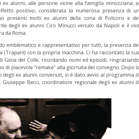
i ex alunni, alle persone vicine alla famiglia minozziana, a
 effetto positivo, considerata la numerosa presenza di u
no presenti molti ex alunni della zona di Policoro e de
te degli ex alunni Ciro Minucci venuto da Napoli e il vic
ora da Roma.
odo emblematico e rappresentativo per tutti, la presenza de
a (Trapani) con la propria macchina. Ci ha raccontato la su
di Gioia del Colle, ricordando nomi ed episodi, ringraziand
no di piacevole “remake” alla giornata del convegno. Dopo l
ti degli ex alunni convenuti, si è dato avvio al programma d
Giuseppe Becci, coordinatore regionale degli ex alunni d