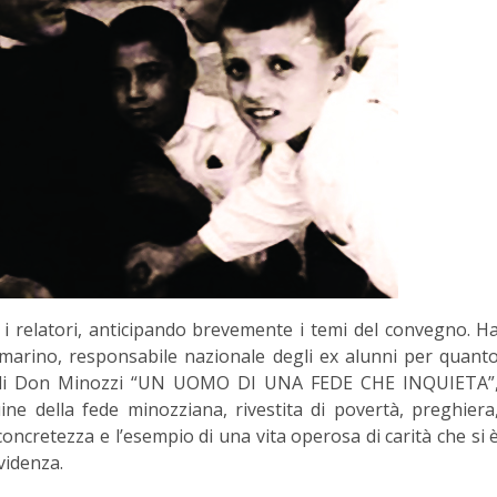
o i relatori, anticipando brevemente i temi del convegno. H
omarino, responsabile nazionale degli ex alunni per quant
ra di Don Minozzi “UN UOMO DI UNA FEDE CHE INQUIETA”
ne della fede minozziana, rivestita di povertà, preghiera
concretezza e l’esempio di una vita operosa di carità che si 
videnza.