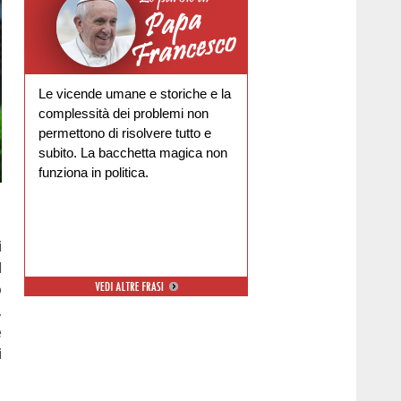
Le vicende umane e storiche e la
complessità dei problemi non
permettono di risolvere tutto e
subito. La bacchetta magica non
funziona in politica.
i
l
o
,
e
i