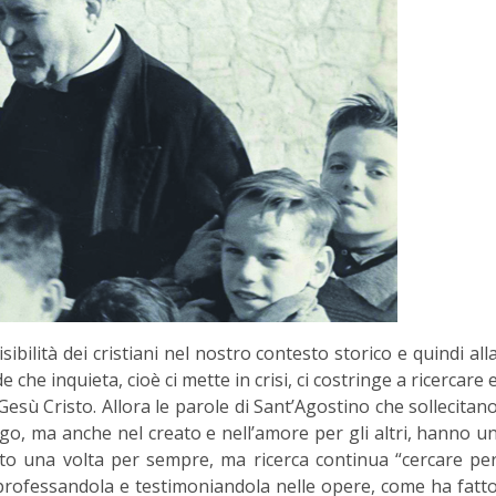
bilità dei cristiani nel nostro contesto storico e quindi all
he inquieta, cioè ci mette in crisi, ci costringe a ricercare 
sù Cristo. Allora le parole di Sant’Agostino che sollecitan
ogo, ma anche nel creato e nell’amore per gli altri, hanno u
o una volta per sempre, ma ricerca continua “cercare pe
 professandola e testimoniandola nelle opere, come ha fatt