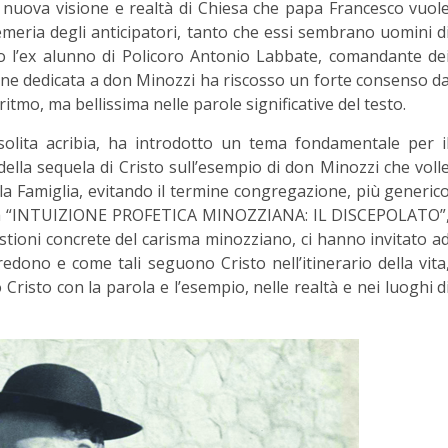
una nuova visione e realtà di Chiesa che papa Francesco vuol
Semeria degli anticipatori, tanto che essi sembrano uomini d
ito l’ex alunno di Policoro Antonio Labbate, comandante de
zone dedicata a don Minozzi ha riscosso un forte consenso d
ritmo, ma bellissima nelle parole significative del testo.
solita acribia, ha introdotto un tema fondamentale per i
 della sequela di Cristo sull’esempio di don Minozzi che voll
lla Famiglia, evitando il termine congregazione, più generic
l tema “INTUIZIONE PROFETICA MINOZZIANA: IL DISCEPOLATO”
estioni concrete del carisma minozziano, ci hanno invitato a
edono e come tali seguono Cristo nell’itinerario della vita
Cristo con la parola e l’esempio, nelle realtà e nei luoghi d