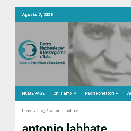
Agosto 7, 2026
HOME PAGE
Chi siamo
Padri Fondatori
A
Home
blog
antonio labbate
antonio labbate