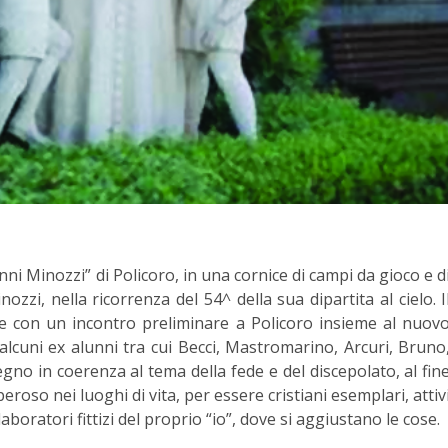
ni Minozzi” di Policoro, in una cornice di campi da gioco e d
zzi, nella ricorrenza del 54^ della sua dipartita al cielo. I
 con un incontro preliminare a Policoro insieme al nuov
alcuni ex alunni tra cui Becci, Mastromarino, Arcuri, Bruno
no in coerenza al tema della fede e del discepolato, al fin
eroso nei luoghi di vita, per essere cristiani esemplari, attiv
laboratori fittizi del proprio “io”, dove si aggiustano le cose.