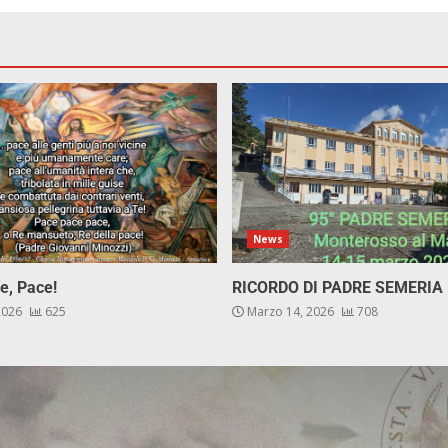
News
e, Pace!
RICORDO DI PADRE SEMERIA
 2026
625
Marzo 14, 2026
708