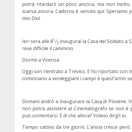
potrà ritardarli un poco ancora, ma non molto. T
scarsa ancora. Cadorna è venuto qui: Speriamo prov
mio Dio!
1
Ieri sera alle 8
/
inaugurai la Casa del Soldato a S
2
rese difficile il cammino.
Dormii a Vicenza.
Oggi son rientrato a Treviso. E ho riportato con m
cominciano a verdeggiare i campi: è quest’anno s
Domani andrò a inaugurare la Casa di Piovene. Ve
non potrà assistere al Cinematografo se non è 
può contentarsi. E di che allora? Volevo dirgli io.
Tempo cattivo da tre giorni. L’ansia cresce però.