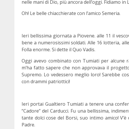
nelle mani di Dio, più ancora dell’oggi. Fidiamo in L
Oh! Le belle chiacchierate con l’amico Semeria.
Ieri bellissima giornata a Piovene. alle 11 il vesc
bene a numerosissimi soldati. Alle 16 lotteria, all
Folla enorme. Si dette il Quo Vadis.
Oggi avevo combinato con Tumiati per alcune rap
m’ha fatto sapere che non approvava il progetto
Supremo. Lo vedessero meglio loro! Sarebbe così b
con drammi patriottici!
Ieri portai Gualtiero Tumiati a tenere una confe
“Cadore” del Carducci. Fu una bellissima, indimen
tante dolci cose del Borsi, suo intimo amico! V’
Padre.