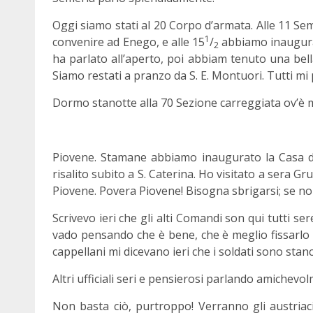
Oggi siamo stati al 20 Corpo d’armata. Alle 11 Seme
1
convenire ad Enego, e alle 15
/
abbiamo inaugura
2
ha parlato all’aperto, poi abbiam tenuto una bella
Siamo restati a pranzo da S. E. Montuori. Tutti mi 
Dormo stanotte alla 70 Sezione carreggiata ov’è 
Piovene. Stamane abbiamo inaugurato la Casa d
risalito subito a S. Caterina. Ho visitato a sera Gr
Piovene. Povera Piovene! Bisogna sbrigarsi; se no
Scrivevo ieri che gli alti Comandi son qui tutti ser
vado pensando che è bene, che è meglio fissarlo 
cappellani mi dicevano ieri che i soldati sono stan
Altri ufficiali seri e pensierosi parlando amichevol
Non basta ciò, purtroppo! Verranno gli austriac