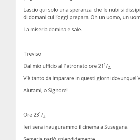
Lascio qui solo una speranza: che le nubi si dissipin
di domani cui l’oggi prepara. Oh un uomo, un uomo
La miseria domina e sale.
Treviso
1
Dal mio ufficio al Patronato ore 21
/
2.
V’è tanto da imparare in questi giorni dovunque! V’
Aiutami, o Signore!
1
Ore 23
/
2.
Ieri sera inaugurammo il cinema a Susegana.
Semeria parlò splendidamente.