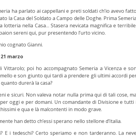
ria ha parlato ai cappellani e preti soldati ch’io avevo fatt
to la Casa del Soldato a Campo delle Doghe. Prima Semeri
 lotteria nella Casa… Stasera nevicata magnifica e terribile
paion sereni qui, pur presentendo l’urto vicino.
mio cognato Gianni.
21 marzo
i Vittarolo; poi ho accompagnato Semeria a Vicenza e so
umello e son giunto qui tardi a prendere gli ultimi accordi pe
 quanto durerà la casa?
eni e sicuri. Non valeva notar nulla prima qui di tali cose, m
per oggi e per domani. Un comandante di Divisione e tutti 
chissimi e qua e là malcontenti in modo grave.
mente han detto ch’essi sperano nello stellone d’Italia.
i? E i tedeschi? Certo speriamo e non tarderanno. La nev