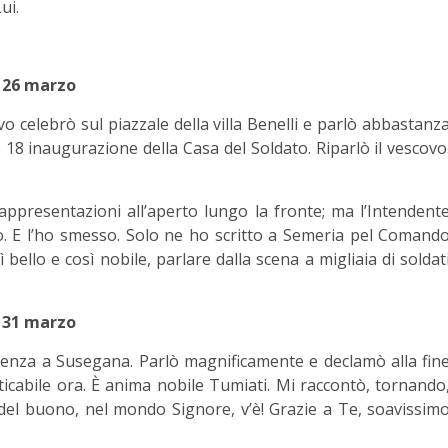
ui.
26 marzo
ovo celebrò sul piazzale della villa Benelli e parlò abbastanz
e 18 inaugurazione della Casa del Soldato. Riparlò il vescovo
presentazioni all’aperto lungo la fronte; ma l’Intendent
. E l’ho smesso. Solo ne ho scritto a Semeria pel Comand
ello e così nobile, parlare dalla scena a migliaia di soldat
31 marzo
renza a Susegana. Parlò magnificamente e declamò alla fin
ticabile ora. È anima nobile Tumiati. Mi raccontò, tornando
è del buono, nel mondo Signore, v’è! Grazie a Te, soavissim