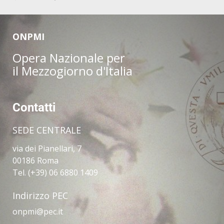
ONPMI
Opera Nazionale per
il Mezzogiorno d'Italia
Contatti
SEDE CENTRALE
via dei Pianellari, 7
00186 Roma
Tel. (+39) 06 6880 1409
Indirizzo PEC
onpmi@pec.it