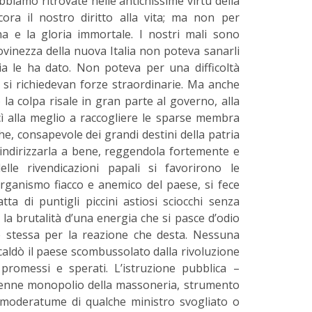
biamo ritrovate nelle antichissime virtù della
ora il nostro diritto alla vita; ma non per
na e la gloria immortale. I nostri mali sono
iovinezza della nuova Italia non poteva sanarli
a le ha dato. Non poteva per una difficoltà
e si richiedevan forze straordinarie. Ma anche
la colpa risale in gran parte al governo, alla
ì alla meglio a raccogliere le sparse membra
he, consapevole dei grandi destini della patria
e indirizzarla a bene, reggendola fortemente e
lle rivendicazioni papali si favorirono le
’organismo fiacco e anemico del paese, si fece
ta di puntigli piccini astiosi sciocchi senza
la brutalità d’una energia che si pasce d’odio
se stessa per la reazione che desta. Nessuna
caldò il paese scombussolato dalla rivoluzione
promessi e sperati. L’istruzione pubblica –
ivenne monopolio della massoneria, strumento
moderatume di qualche ministro svogliato o