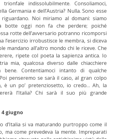
trionfale indissolubilmente. Consoliamoci,
ella Germania e dell’Austria? Nulla. Sono esse
i riguardano. Noi miriamo al domani: siamo
i dà botte oggi non fa che perdere; poiché
ossa rotte dell’avversario potranno ricomporsi
 ma l’esercizio irrobustisce le membra, si diceva
ole mandano all’altro mondo chi le riceve. Che
ere, ripete col poeta la sapienza antica. Io
ria mia, qualcosa diverso dalle chiacchiere
 bene. Contentiamoci intanto di qualche
e. Poi penseremo se sarà il caso, al gran colpo
a, è un po’ pretenziosetto, io credo… Ah, la
bererà l’Italia? Chi sarà il suo più grande
4 giugno
ino d’Italia si va maturando purtroppo come il
o, ma come prevedeva la mente. Impreparati