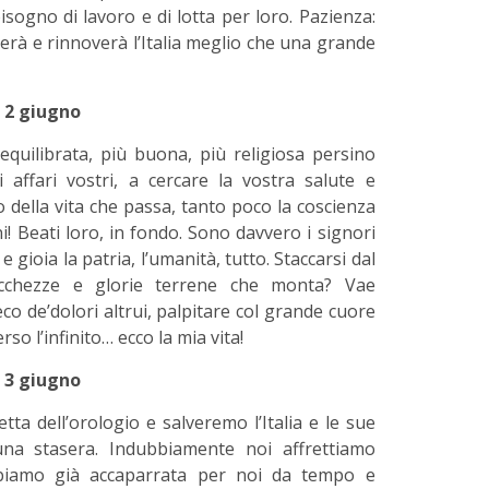
isogno di lavoro e di lotta per loro. Pazienza:
erà e rinnoverà l’Italia meglio che una grande
2 giugno
quilibrata, più buona, più religiosa persino
 affari vostri, a cercare la vostra salute e
o della vita che passa, tanto poco la coscienza
i! Beati loro, in fondo. Sono davvero i signori
e gioia la patria, l’umanità, tutto. Staccarsi dal
cchezze e glorie terrene che monta? Vae
eco de’dolori altrui, palpitare col grande cuore
so l’infinito… ecco la mia vita!
3 giugno
ta dell’orologio e salveremo l’Italia e le sue
buna stasera. Indubbiamente noi affrettiamo
abbiamo già accaparrata per noi da tempo e