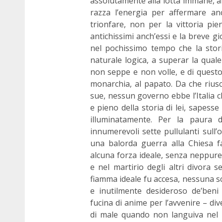
assolutamente alla lotta immane, ab
razza l’energia per affermare anc
trionfare, non per la vittoria pie
antichissimi anch’essi e la breve g
nel pochissimo tempo che la stori
naturale logica, a superar la qual
non seppe e non volle, e di questo 
monarchia, al papato. Da che riusc
sue, nessun governo ebbe l’Italia c
e pieno della storia di lei, sapess
illuminatamente. Per la paura de
innumerevoli sette pullulanti sull
una balorda guerra alla Chiesa fat
alcuna forza ideale, senza neppure 
e nel martirio degli altri divora 
fiamma ideale fu accesa, nessuna s
e inutilmente desideroso de’beni 
fucina di anime per l’avvenire – d
di male quando non languiva nel 