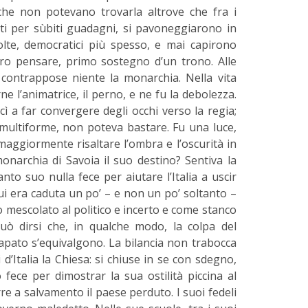
che non potevano trovarla altrove che fra i
hiti per sùbiti guadagni, si pavoneggiarono in
 volte, democratici più spesso, e mai capirono
ro pensare, primo sostegno d’un trono. Alle
 contrappose niente la monarchia. Nella vita
e l’animatrice, il perno, e ne fu la debolezza.
ì a far convergere degli occhi verso la regia;
multiforme, non poteva bastare. Fu una luce,
maggiormente risaltare l’ombra e l’oscurità in
 monarchia di Savoia il suo destino? Sentiva la
nto suo nulla fece per aiutare l’Italia a uscir
 cui era caduta un po’ – e non un po’ soltanto –
o mescolato al politico e incerto e come stanco
 Può dirsi che, in qualche modo, la colpa del
pato s’equivalgono. La bilancia non trabocca
d’Italia la Chiesa: si chiuse in se con sdegno,
 fece per dimostrar la sua ostilità piccina al
re a salvamento il paese perduto. I suoi fedeli