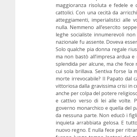
maggioranza risoluta e fedele e 
cattolici. Con una cecità da arricc
atteggiamenti, imperialistici alle
nulla. Nemmeno all’esercito seppe
leghe socialiste innumerevoli non
nazionale fu assente. Doveva essern
Solo qualche pia donna regale riusc
ma non bastò all’impresa ardua e 
splendida per alcune, ma che fece 
cui sola brillava. Sentiva forse la
morte irrevocabile? Il Papato dal ca
vittoriosa dalla gravissima crisi in
anche per colpa del potere religios
e cattivo verso di lei alle volte.
governo monarchico e quella del pa
da nessuna parte. Non educò i figli 
inquieta arrabbiata gelosa. E tutto
nuovo regno. E nulla fece per ritrar