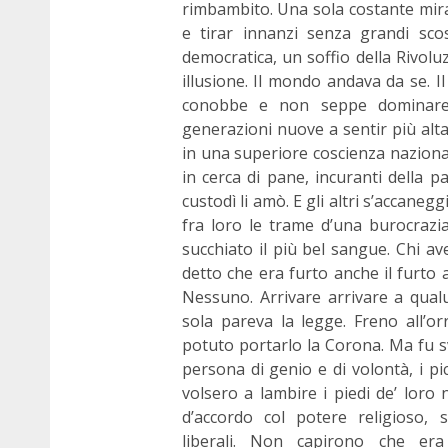
rimbambito. Una sola costante mira 
e tirar innanzi senza grandi scos
democratica, un soffio della Rivolu
illusione. Il mondo andava da se. 
conobbe e non seppe dominare.
generazioni nuove a sentir più altam
in una superiore coscienza naziona
in cerca di pane, incuranti della p
custodì li amò. E gli altri s’accan
fra loro le trame d’una burocrazia
succhiato il più bel sangue. Chi av
detto che era furto anche il furto a
Nessuno. Arrivare arrivare a qual
sola pareva la legge. Freno all’or
potuto portarlo la Corona. Ma fu s
persona di genio e di volontà, i picc
volsero a lambire i piedi de’ loro
d’accordo col potere religioso, s
liberali. Non capirono che era