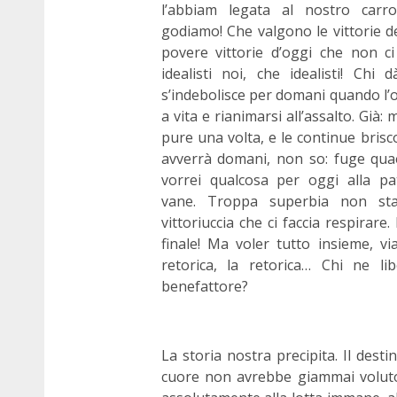
l’abbiam legata al nostro carro 
godiamo! Che valgono le vittorie d
povere vittorie d’oggi che non c
idealisti noi, che idealisti! Ch
s’indebolisce per domani quando l’
a vita e rianimarsi all’assalto. Già:
pure una volta, e le continue brisc
avverrà domani, non so: fuge quaer
vorrei qualcosa per oggi alla pat
vane. Troppa superbia non sta
vittoriuccia che ci faccia respirar
finale! Ma voler tutto insieme, vi
retorica, la retorica… Chi ne li
benefattore?
La storia nostra precipita. Il dest
cuore non avrebbe giammai volut