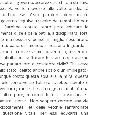
ebbe il governo: accarezzare chi più strillava
se. Parve lo movesse alle volte un’idealità
zion Francese co’ suoi paroloni solenni; ma fu
Il governo seguiva, travolto dai tempi che non
 Sarebbe costato tanto poco educare le
ente di sé e della patria, a disciplinarsi forti
le; ma nessun vi pensò. E i migliori esularono
atria, paria del mondo. E nessuno li guardò li
eggiarono in un arrivismo spaventoso, tesserono
 infinita per soffocare lo stato dopo averne
eva parlato loro di coscienza civile? Chi aveva
llo stato, delitto anche l’ozio d’un impiegato?
unque costo: questa sola era la mira, questa
ribile corsa verso l’abisso avrebbe dovuto e
ventura grande che alla reggia mai abitò una
oli re pure, impauriti dell’ostilità vaticana, si
 naturali nemici. Non seppero cercare una via
cioccamente lieti delle vecchie fanfaronate
 questione vitale per essi educarsi una