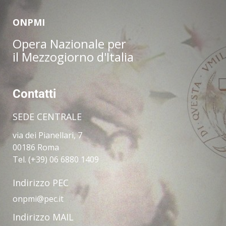
ONPMI
Opera Nazionale per
il Mezzogiorno d'Italia
Contatti
SEDE CENTRALE
via dei Pianellari, 7
00186 Roma
Tel. (+39) 06 6880 1409
Indirizzo PEC
onpmi@pec.it
Indirizzo MAIL