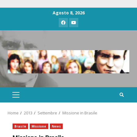
Agosto 8, 2026
Home
2013
Settembre
Missione in Brasile
Brasile
Missione
News