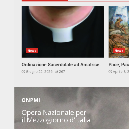
News
News
Ordinazione Sacerdotale ad Amatrice
Pace, Pac
Giugno 22, 2026
267
Aprile 8,
ONPMI
Opera Nazionale per
il Mezzogiorno d'Italia