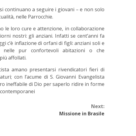
ssi continuano a seguire i giovani – e non solo
tualità, nelle Parrocchie.
no le loro cure e attenzione, in collaborazione
iorni nostri: gli anziani. Infatti se cent’anni fa
i c’è inflazione di orfani di figli: anziani soli e
 nelle pur confortevoli abitazioni o che
ù affollati.
ista amano presentarsi rivendicatori fieri di
maturi; con l’acume di S. Giovanni Evangelista
o ineffabile di Dio per saperlo ridire in forme
o contemporanei
Next:
Missione in Brasile