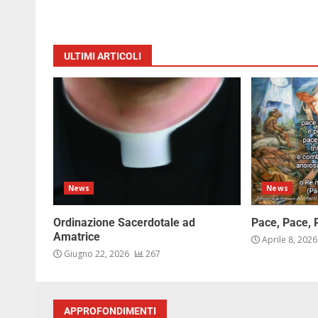
ULTIMI ARTICOLI
News
News
Ordinazione Sacerdotale ad
Pace, Pace, 
Amatrice
Aprile 8, 202
Giugno 22, 2026
267
APPROFONDIMENTI