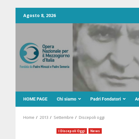
Agosto 8, 2026
HOME PAGE
Chi siamo
Padri Fondatori
A
Home
2013
Settembre
Discepoli oggi
I Discepoli Oggi
News